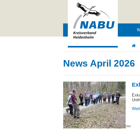
Navigation
W
überspringen
News April 2026
Ex
Exku
Unth
Wei
Foto: NABU Heidenheim