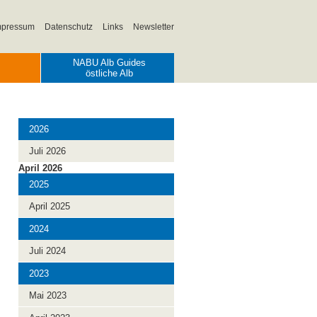
mpressum
Datenschutz
Links
Newsletter
NABU Alb Guides
östliche Alb
Navigation
überspringen
2026
Juli 2026
April 2026
2025
April 2025
2024
Juli 2024
2023
Mai 2023