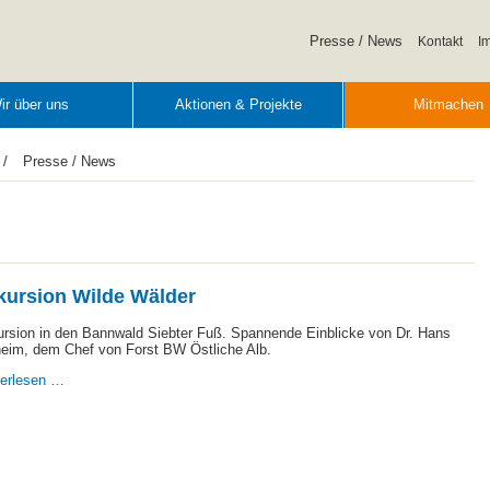
Navigation
Presse / News
Kontakt
I
überspringen
ir über uns
Aktionen & Projekte
Mitmachen
/
Presse / News
kursion Wilde Wälder
rsion in den Bannwald Siebter Fuß. Spannende Einblicke von Dr. Hans
eim, dem Chef von Forst BW Östliche Alb.
Exkursion
terlesen …
Wilde
Wälder