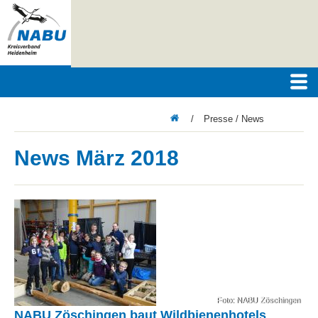
/
Presse / News
News März 2018
Foto: NABU Zöschingen
NABU Zöschingen baut Wildbienenhotels