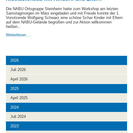
Die NABU Ortsgruppe Steinheim hatte zum Workshop am letzten
Samstagmorgen im März eingeladen und mit Freude konnte der 1.
Vorsitzende Wolfgang Schwarz eine schöne Schar Kinder mit Eltern
auf dem NABU-Gelände begrüßen und zur Aktion willkommen
heißen...
Nistkastenbau
Weiterlesen …
mit
Kindern
und
Eltern
2026
Juli 2026
April 2026
2025
April 2025
2024
Juli 2024
2023