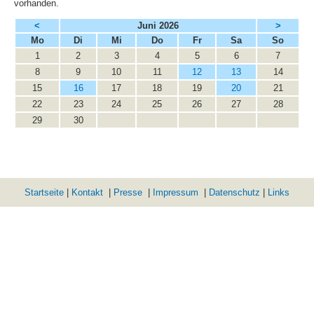
vorhanden.
<
Juni 2026
>
ntag
enstag
ttwoch
nnerstag
eitag
mstag
nntag
Mo
Di
Mi
Do
Fr
Sa
So
1
2
3
4
5
6
7
8
9
10
11
12
13
14
15
16
17
18
19
20
21
22
23
24
25
26
27
28
29
30
Startseite
|
Kontakt
|
Presse
|
Impressum
|
Datenschutz
|
Links