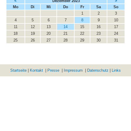
<
Dezember 2023
>
ntag
enstag
ttwoch
nnerstag
eitag
mstag
nntag
Mo
Di
Mi
Do
Fr
Sa
So
1
2
3
4
5
6
7
8
9
10
11
12
13
14
15
16
17
18
19
20
21
22
23
24
25
26
27
28
29
30
31
Startseite
|
Kontakt
|
Presse
|
Impressum
|
Datenschutz
|
Links