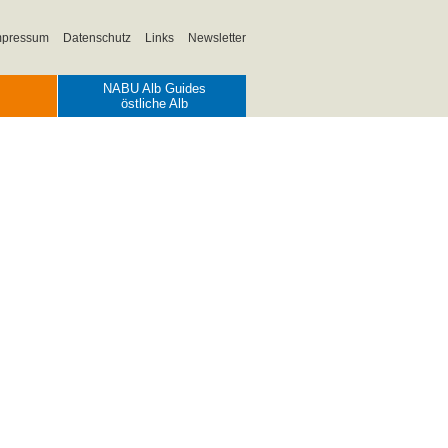
mpressum
Datenschutz
Links
Newsletter
NABU Alb Guides
östliche Alb