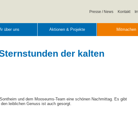
Navigation
Presse / News
Kontakt
I
überspringen
ir über uns
Aktionen & Projekte
Mitmachen
 Sternstunden der kalten
ontheim und dem Mooseums-Team eine schönen Nachmittag. Es gibt
 den leiblichen Genuss ist auch gesorgt.