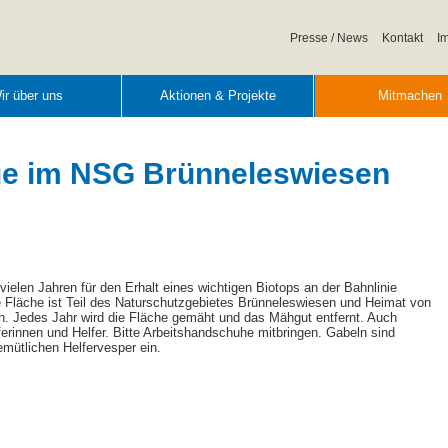
Navigation
Presse / News
Kontakt
I
überspringen
ir über uns
Aktionen & Projekte
Mitmachen
ge im NSG Brünneleswiesen
ielen Jahren für den Erhalt eines wichtigen Biotops an der Bahnlinie
 Fläche ist Teil des Naturschutzgebietes Brünneleswiesen und Heimat von
n. Jedes Jahr wird die Fläche gemäht und das Mähgut entfernt. Auch
ferinnen und Helfer. Bitte Arbeitshandschuhe mitbringen. Gabeln sind
mütlichen Helfervesper ein.