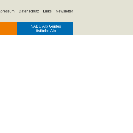
mpressum
Datenschutz
Links
Newsletter
NABU Alb Guides
östliche Alb