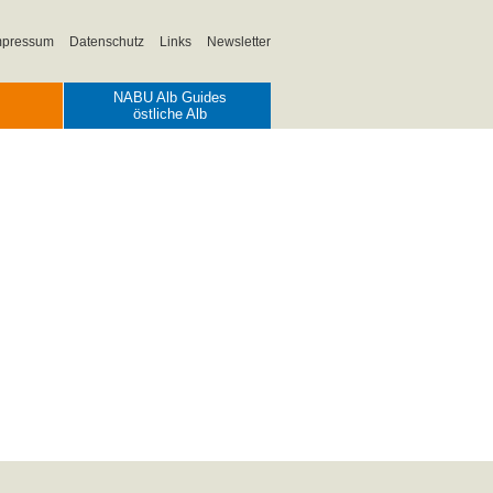
mpressum
Datenschutz
Links
Newsletter
NABU Alb Guides
östliche Alb