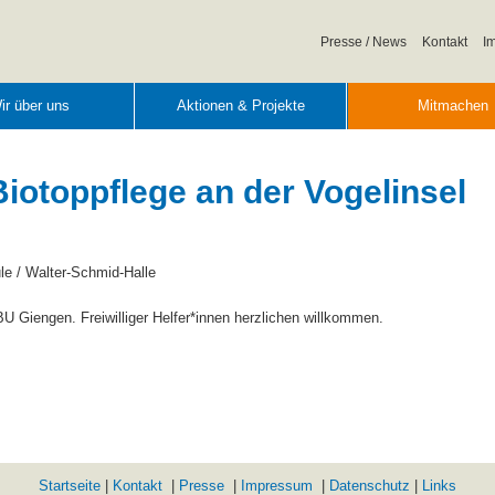
Navigation
Presse / News
Kontakt
I
überspringen
ir über uns
Aktionen & Projekte
Mitmachen
otoppflege an der Vogelinsel
le / Walter-Schmid-Halle
 Giengen. Freiwilliger Helfer*innen herzlichen willkommen.
Startseite
|
Kontakt
|
Presse
|
Impressum
|
Datenschutz
|
Links