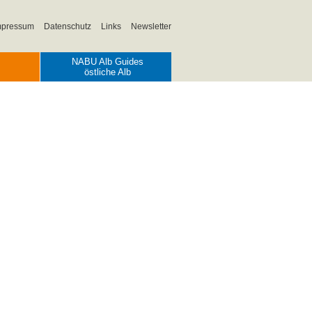
mpressum
Datenschutz
Links
Newsletter
NABU Alb Guides
östliche Alb