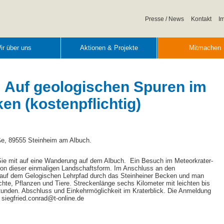
Navigation
Presse / News
Kontakt
I
überspringen
ir über uns
Aktionen & Projekte
Mitmachen
 Auf geologischen Spuren im
en (kostenpflichtig)
ße, 89555 Steinheim am Albuch.
ie mit auf eine Wanderung auf dem Albuch. Ein Besuch im Meteorkrater-
on dieser einmaligen Landschaftsform. Im Anschluss an den
auf dem Gelogischen Lehrpfad durch das Steinheiner Becken und man
chte, Pflanzen und Tiere. Streckenlänge sechs Kilometer mit leichten bis
Stunden. Abschluss und Einkehrmöglichkeit im Kraterblick. Die Anmeldung
r: siegfried.conrad@t-online.de