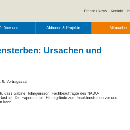
Navigation
Presse / News
Kontakt
I
überspringen
ir über uns
Aktionen & Projekte
Mitmachen
ktensterben: Ursachen und
 8, Vortragssaal
h, dass Sabine Holmgeirsson, Fachbeauftragte des NABU-
t ist. Die Expertin stellt Hintergründe zum Insektensterben vor und
en kann.