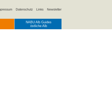
mpressum
Datenschutz
Links
Newsletter
NABU Alb Guides
östliche Alb