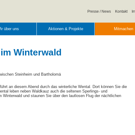
Navigation
Presse / News
Kontakt
I
überspringen
ir über uns
Aktionen & Projekte
Mitmachen
 im Winterwald
zwischen Steinheim und Bartholomä
ührt an diesem Abend durch das winterliche Wental. Dort können Sie die
ntal leben neben Waldkauz auch die seltenen Sperlings- und
Winterwald und staunen Sie über den lautlosen Flug der nächtlichen