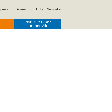
mpressum
Datenschutz
Links
Newsletter
NABU Alb Guides
östliche Alb